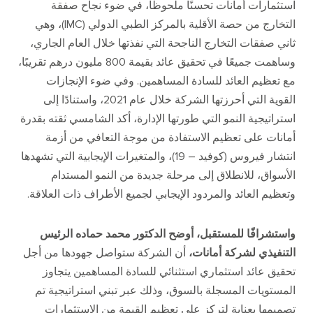
استثمارات أمانات تحسنًا ملحوظًا، في ضوء نجاح صفقة
التخارج من حصة الأقلية بالمركز الطبي الدولي
(IMC)
، وهي
ثاني صفقات التخارج الناجحة التي نفذتها خلال العام الجاري،
وساهمت جميعًا في تحقيق عائد بقيمة
800
مليون درهم تقريبًا،
مع تعظيم العائد للسادة المساهمين
.
وفي ضوء الإنجازات
القوية التي أحرزتها الشركة خلال عام
2021
، واستنادًا إلى
استراتيجية النمو التي طورتها الإدارة، أكد الشامسي ثقته بقدرة
أمانات على تعظيم الاستفادة من موجة التعافي من أزمة
انتشار فيروس
(
كوفيد –
19)
، والمتغيرات الإيجابية التي تشهدها
الأسواق، للانطلاق إلى مرحلة جديدة من النمو المستدام
وتعظيم العائد والمردود الإيجابي لجميع الأطراف ذات العلاقة
.
واستشرافًا للمستقبل، أوضح الدكتور محمد حماده الرئيس
التنفيذي لشركة أمانات،
أن الشركة ستواصل جهودها من أجل
تحقيق عائد استثماري استثنائي للسادة المساهمين يتجاوز
المستويات المسجلة بالسوق، وذلك عبر تبني استراتيجية تم
تصميمها بعناية لتركز على تعظيم القيمة من الاستثمارات