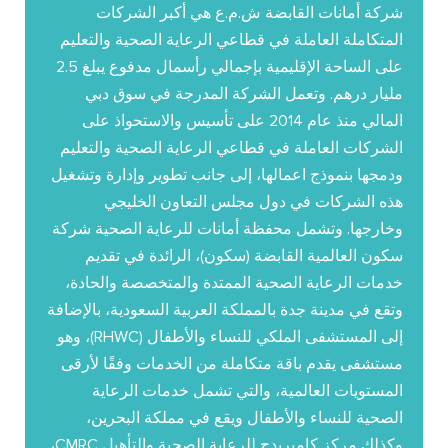
شركة أمانات القابضة ش.م.ع هي أكبر الشركات
المتكاملة العاملة في قطاعي الرعاية الصحية والتعليم
على الساحة الإقليمية بإجمالي رأسمال مدفوع يبلغ 2.5
مليار درهم. وتعمل الشركة المدرجة في سوق دبي
المالي منذ عام 2014 على تأسيس والاستحواذ على
الشركات العاملة في قطاعي الرعاية الصحية والتعليم
ودمجها بنموذج اعمالها، إلى جانب تطوير وإدارة وتشغيل
هذه الشركات في دول مجلس التعاون الخليجي
وخارجها. وتشمل محفظة أمانات للرعاية الصحية شركة
سكون العالمية القابضة (سكون)، الرائدة في تقديم
خدمات الرعاية الصحية الممتدة والمتخصصة والحادة،
وتقع في مدينة جدة بالمملكة العربية السعودية، بالإضافة
إلى المستشفى الملكي للنساء والأطفال (RHWC)، وهو
مستشفى يقدم باقة متكاملة من الخدمات وفقًا لأرقى
المستويات العالمية، والتي تشمل خدمات الرعاية
الصحية للنساء والأطفال ويقع في مملكة البحرين،
وكذلك مركز كامبريدج للرعاية الصحية والتأهيل CMRC،