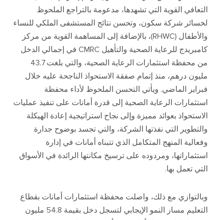
التعافي القوية التي تشهدها، مدعومة بالتراجع الملحوظ
لخسائر شركة سكون، وتحسن نتائج المستشفى الملكي للنساء
والأطفال
(RHWC)
، بالإضافة إلى المساهمة القوية من مركز
كامبريدج للرعاية الصحية والتأهيل
CMRC
في إجمالي الدخل
من محفظة استثمارات الرعاية الصحية، والتي بلغت
43.7
مليون درهم، منذ إتمام صفقة الاستحواذ الناجحة عليه خلال
فبراير الماضي
.
ويأتي التحسن الملحوظ لأداء محفظة
استثمارات الرعاية الصحية إلى قدرة أمانات على تنفيذ عمليات
الاستحواذ بعوائد مميزة وإلى نجاح استراتيجية إعادة الهيكلة
والتطوير التي نفذتها الشركة، والتي تجسد بوضوح جدارة
وفعالية المنهج المتكامل الذي تتبناه أمانات في إدارة
استثماراتها، ومردوده على ترسيخ مكانتها الرائدة في الأسواق
التي تعمل بها
.
وبالتوازي مع ذلك، واصلت محفظة استثمارات أمانات بقطاع
التعليم مسار النمو الإيجابي لتسجل دخل بقيمة
54.8
مليون