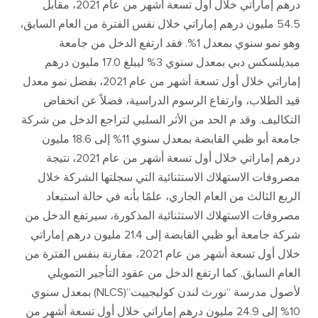
درهم إماراتي خلال أول تسعة أشهر من عام
2021
، مقابل
54.5
مليون درهم إماراتي خلال نفس الفترة من العام السابق،
وهو نمو سنوي بمعدل
1%.
فقد ارتفع الدخل من جامعة
ميديلسكس دبي بمعدل سنوي
3%
ليبلغ
17.0
مليون درهم
إماراتي خلال أول تسعة أشهر من عام
2021
، بفضل نمو معدل
قيد الطلاب، وارتفاع الرسوم الدراسية، فضلاً عن انخفاض
التكاليف
.
وقد م الحد من الأثر السلبي لتراجع الدخل من شركة
جامعة أبو ظبي القابضة بمعدل سنوي
11%
إلى
18.6
مليون
درهم إماراتي خلال أول تسعة أشهر من عام
2021
، نتيجة
مصروفات الاستهلاك الاستثنائية التي سجلتها الشركة خلال
الربع الثالث من العام الجاري، علمًا بأنه في حالة استبعاد
مصروفات الاستهلاك الاستثنائية المذكورة، سيرتفع الدخل من
شركة جامعة أبو ظبي القابضة إلى
21.4
مليون درهم إماراتي
خلال أول تسعة أشهر من عام
2021
، مقارنة بنفس الفترة من
العام السابق
.
كما ارتفع الدخل من عقود التأجير التمويلي
لأصول مدرسة
“
نورث لندن كوليجييت
“(NLCS)
بمعدل سنوي
10%
إلى
24.9
مليون درهم إماراتي خلال أول تسعة أشهر من