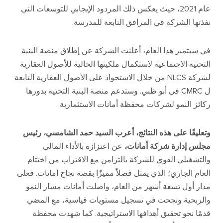
عام
2021
، حيث يعكس ذلك المردود الإيجابي للتوسعات التي
نفذتها الشركة في المرافق التابعة للمدرسة
.
في سبتمبر هذا العام، أعلنت الشركة عن إطلاق منصة البنية
التحتية الاجتماعية لاستكمال ملكيتها الحالية للأصول العقارية
لشركة
NLCS
من خلال الاستحواذ على الأصول العقارية التابعة
ل
CMRC
في أبو ظبي
.
وستدعم منصة البنية التحتية بدورها
ركائز النمو لشركات محفظة أمانات الاستثمارية
.
وتعليقًا على هذه النتائج، أعرب السيد حمد الشامسي، رئيس
مجلس إدارة شركة أمانات،
عن اعتزازه بالأداء المالي
والتشغيلي القوي للشركة بالتزامن مع الاقتراب من اختتام
العام الجاري؛ الذي يمثل فصلاً مميزًا بقصة نجاح أمانات
.
فعلى
مدار أول تسعة أشهر من العام، واصلت أمانات مسار النمو
والربحية ونجحت في تسجيل مستويات قياسية، مع المضي
قدمًا نحو تحقيق أهدافها الاستراتيجية
.
كما شهدت محفظة