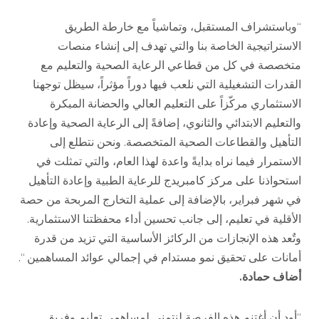
“
وباستشراف المستقبل، وتماشياً مع خارطة الطريق
الاستراتيجية الخاصة بنا والتي تهدف إلى إنشاء منصات
متخصصة في كل من قطاعي الرعاية الصحية والتعليم مع
القدرات التشغيلية التي نلعب فيها دوراً مؤثراً، سيظل توجهنا
الاستثماري مركّزاً على التعليم العالي والحضانة المبكرة
والتعليم الابتدائي والثانوي، إضافةً إلى الرعاية الصحية وإعادة
التأهيل والقطاعات الصحية المتخصصة
.
ونحن نتطلع إلى
الاستمرار فيما نراه بدايةً واعدة لهذا العام، والتي تمثلت في
استحواذنا على مركز كامبريدج للرعاية الطبية وإعادة التأهيل
في شهر فبراير، بالإضافة إلى عملية التخارج المربحة من حصة
الأقلية في تعليم، إلى جانب تحسين أداء محفظتنا الاستثمارية
.
وتٌعد هذه الإنجازات من الركائز الأساسية التي تزيد من قدرة
أمانات على تحقيق نمو مستدام في إجمالي عوائد المساهمين
“.
أضاف حمادة
.
“
أود أن أغتنم هذه الفرصة لنتمنى لمساهمي تعليم وفريق