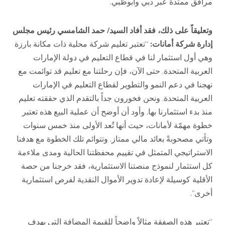
مرافق ممتدة عبر دبي وأبوظبي
.
وتعليقاً على ذلك، فقد أفاد السيد
/
حمد الشامسي رئيس مجلس
إدارة شركة أمانات
:
“
تعتبر تعليم شركة محلية ذات مكانة بارزة
وهي أول استثمار لنا في قطاع التعليم في دولة الإمارات
العربية المتحدة
.
حتى الآن، فإن رحلتنا مع تعليم قد توائمت مع
نهجنا في دعم النمو والتطوير لقطاع التعليم في الإمارات
العربية المتحدة
.
ونحن فخورون جداً بالتقدم الذي حققته تعليم
منذ بدء استثمارنا بها
.
وأود أن أوضح أن عملية البيع هذه تعتبر
خطوة مهمّة لأمانات، حيث أنها تٌعد الأولى منذ خمس سنوات
وتأتي مصحوبةً بعائد مالي ممتاز
.
وتتوائم تلك الخطوة مع هدفنا
الاستراتيجي المتمثل في تقييم محفظتنا الحالية ومدى ملاءمة
كل استثمار لنموذج منصتنا الاستثمارية، فقد خرجنا من حصة
الأقلية كوسيلة لإعادة تدوير الأموال النقدية لفرص استثمارية
أخرى
“.
“
تعتبر هذه الصفقة مثالاً واضحاً للقيمة المضافة التي يهدف