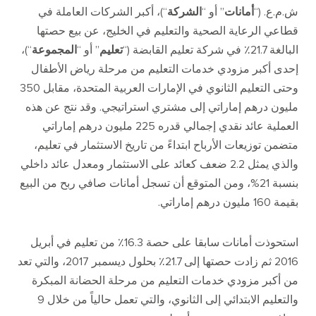
ش
.
م
.
ع
. (“
أمانات
”
أو
“
الشركة
“)
، أكبر الشركات العاملة في
قطاعي الرعاية الصحية والتعليم في الخليج، عن بيع حصتها
البالغة
21.7
٪ في شركة تعليم القابضة
(“
تعليم
”
أو
“
المجموعة
“)
،
إحدى أكبر مزودي خدمات التعليم من مرحلة رياض الأطفال
وحتى التعليم الثانوي في الإمارات العربية المتحدة، مقابل
350
مليون درهم إماراتي إلى مشتري استراتيجي
.
وقد نتج عن هذه
العملية عائد نقدي إجمالي قدره
225
مليون درهم إماراتي
متضمن توزيعات الأرباح ابتداءً من تاريخ الاستثمار في تعليم،
والذي يمثل
2.2
ضعف كعائد على الاستثمار ومعدل عائد داخلي
بنسبة
21%
، ومن المتوقع أن تسجل أمانات صافي ربح من البيع
بقيمة
160
مليون درهم إماراتي
.
استحوذت أمانات سابقا على حصة
16.3
٪ من تعليم في أبريل
2016
ثم زادت حصتها إلى
21.7
٪ بحلول ديسمبر
2017
، والتي تعد
من أكبر مزودي خدمات التعليم من مرحلة الحضانة المبكرة
والتعليم الابتدائي إلى الثانوي، والتي تعمل حالياً من خلال
9