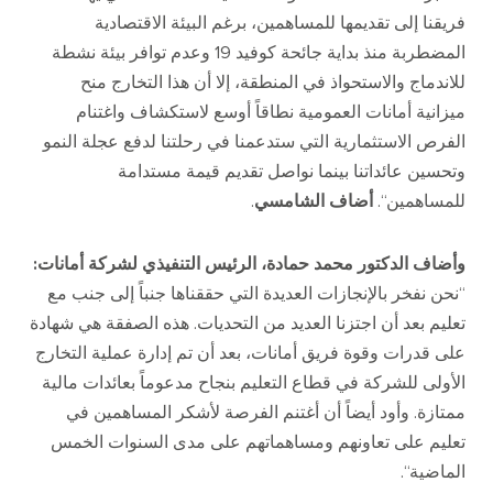
فريقنا إلى تقديمها للمساهمين، برغم البيئة الاقتصادية
المضطربة منذ بداية جائحة كوفيد
19
وعدم توافر بيئة نشطة
للاندماج والاستحواذ في المنطقة، إلا أن هذا التخارج منح
ميزانية أمانات العمومية نطاقاً أوسع لاستكشاف واغتنام
الفرص الاستثمارية التي ستدعمنا في رحلتنا لدفع عجلة النمو
وتحسين عائداتنا بينما نواصل تقديم قيمة مستدامة
للمساهمين
“.
أضاف الشامسي
.
وأضاف الدكتور محمد حمادة، الرئيس التنفيذي لشركة أمانات
:
“
نحن نفخر بالإنجازات العديدة التي حققناها جنباً إلى جنب مع
تعليم بعد أن اجتزنا العديد من التحديات
.
هذه الصفقة هي شهادة
على قدرات وقوة فريق أمانات، بعد أن تم إدارة عملية التخارج
الأولى للشركة في قطاع التعليم بنجاح مدعوماً بعائدات مالية
ممتازة
.
وأود أيضاً أن أغتنم الفرصة لأشكر المساهمين في
تعليم على تعاونهم ومساهماتهم على مدى السنوات الخمس
الماضية
“.