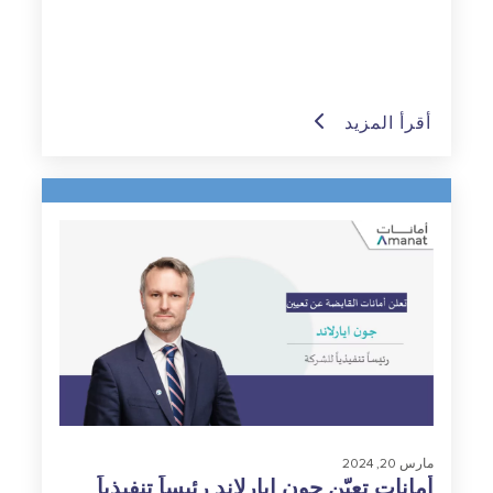
50 مليون درهم إماراتي
أقرأ المزيد
مارس 20, 2024
أمانات تعيّن جون ايارلاند رئيساً تنفيذياً